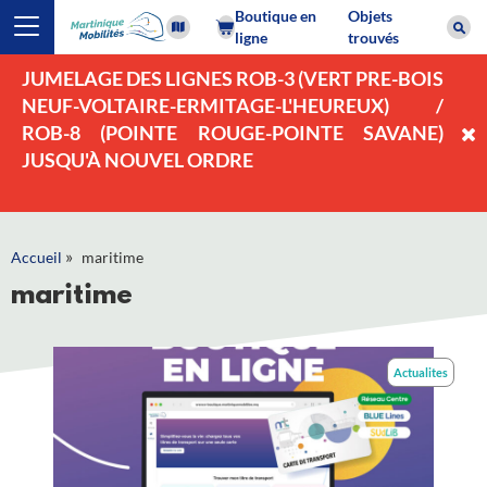
Boutique en
Objets
ligne
trouvés
JUMELAGE DES LIGNES ROB-3 (VERT PRE-BOIS
NEUF-VOLTAIRE-ERMITAGE-L'HEUREUX) /
ROB-8 (POINTE ROUGE-POINTE SAVANE)
JUSQU'À NOUVEL ORDRE
»
Accueil
maritime
maritime
Actualites