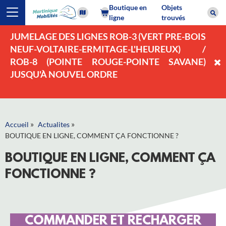
Boutique en
Objets
ligne
trouvés
JUMELAGE DES LIGNES ROB-3 (VERT PRE-BOIS
NEUF-VOLTAIRE-ERMITAGE-L'HEUREUX) /
ROB-8 (POINTE ROUGE-POINTE SAVANE)
JUSQU'À NOUVEL ORDRE
»
»
Accueil
Actualites
BOUTIQUE EN LIGNE, COMMENT ÇA FONCTIONNE ?
BOUTIQUE EN LIGNE, COMMENT ÇA
FONCTIONNE ?
COMMANDER ET RECHARGER