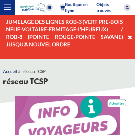
Boutique en
Objets
ligne
trouvés
JUMELAGE DES LIGNES ROB-3 (VERT PRE-BOIS
NEUF-VOLTAIRE-ERMITAGE-L'HEUREUX) /
ROB-8 (POINTE ROUGE-POINTE SAVANE)
JUSQU'À NOUVEL ORDRE
»
Accueil
réseau TCSP
réseau TCSP
Actualites