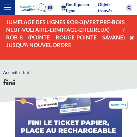
Boutique en
Objets
ligne
trouvés
JUMELAGE DES LIGNES ROB-3 (VERT PRE-BOIS
NEUF-VOLTAIRE-ERMITAGE-L'HEUREUX) /
ROB-8 (POINTE ROUGE-POINTE SAVANE)
JUSQU'À NOUVEL ORDRE
»
Accueil
fini
fini
Actualites